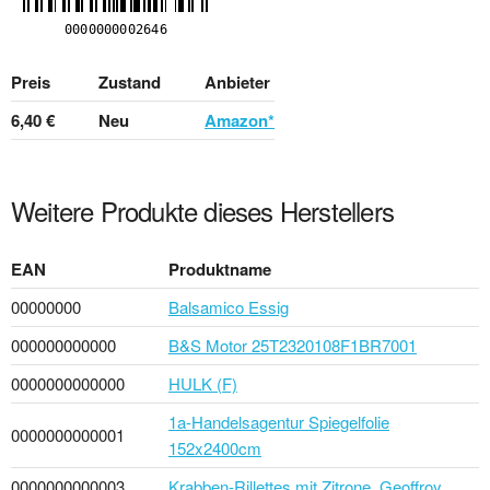
Preis
Zustand
Anbieter
6,40 €
Neu
Amazon*
Weitere Produkte dieses Herstellers
EAN
Produktname
00000000
Balsamico Essig
000000000000
B&S Motor 25T2320108F1BR7001
0000000000000
HULK (F)
1a-Handelsagentur Spiegelfolie
0000000000001
152x2400cm
0000000000003
Krabben-Rillettes mit Zitrone, Geoffroy