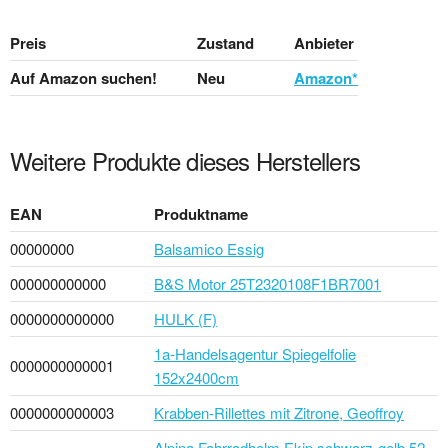
Preis
Zustand
Anbieter
Auf Amazon suchen!
Neu
Amazon*
Weitere Produkte dieses Herstellers
EAN
Produktname
00000000
Balsamico Essig
000000000000
B&S Motor 25T2320108F1BR7001
0000000000000
HULK (F)
1a-Handelsagentur Spiegelfolie
0000000000001
152x2400cm
0000000000003
Krabben-Rillettes mit Zitrone, Geoffroy
Alpina Fahrradhelm Ekip schwarz-gelb 52-