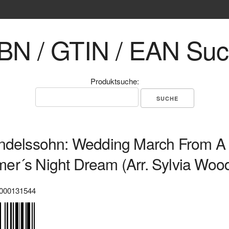
BN / GTIN / EAN Su
Produktsuche:
endelssohn: Wedding March From A
r´s Night Dream (Arr. Sylvia Woo
000131544