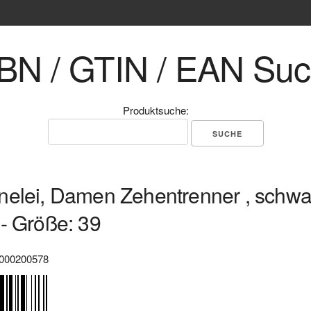
BN / GTIN / EAN Su
Produktsuche:
elei, Damen Zehentrenner , schwar
- Größe: 39
000200578