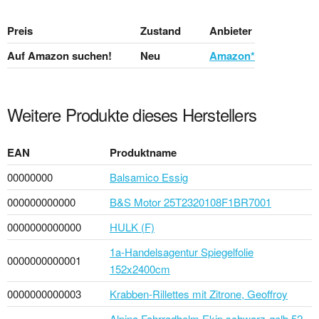
Preis
Zustand
Anbieter
Auf Amazon suchen!
Neu
Amazon*
Weitere Produkte dieses Herstellers
EAN
Produktname
00000000
Balsamico Essig
000000000000
B&S Motor 25T2320108F1BR7001
0000000000000
HULK (F)
1a-Handelsagentur Spiegelfolie
0000000000001
152x2400cm
0000000000003
Krabben-Rillettes mit Zitrone, Geoffroy
Alpina Fahrradhelm Ekip schwarz-gelb 52-