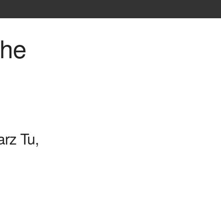
che
rz Tu,