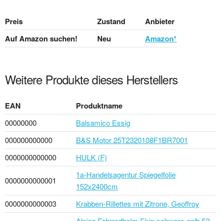
Preis
Zustand
Anbieter
Auf Amazon suchen!
Neu
Amazon*
Weitere Produkte dieses Herstellers
EAN
Produktname
00000000
Balsamico Essig
000000000000
B&S Motor 25T2320108F1BR7001
0000000000000
HULK (F)
1a-Handelsagentur Spiegelfolie
0000000000001
152x2400cm
0000000000003
Krabben-Rillettes mit Zitrone, Geoffroy
Alpina Fahrradhelm Ekip schwarz-gelb 52-