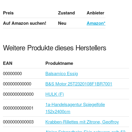
Preis
Zustand
Anbieter
Auf Amazon suchen!
Neu
Amazon*
Weitere Produkte dieses Herstellers
EAN
Produktname
00000000
Balsamico Essig
000000000000
B&S Motor 25T2320108F1BR7001
0000000000000
HULK (F)
1a-Handelsagentur Spiegelfolie
0000000000001
152x2400cm
0000000000003
Krabben-Rillettes mit Zitrone, Geoffroy
Alpina Fahrradhelm Ekip schwarz-gelb 52-