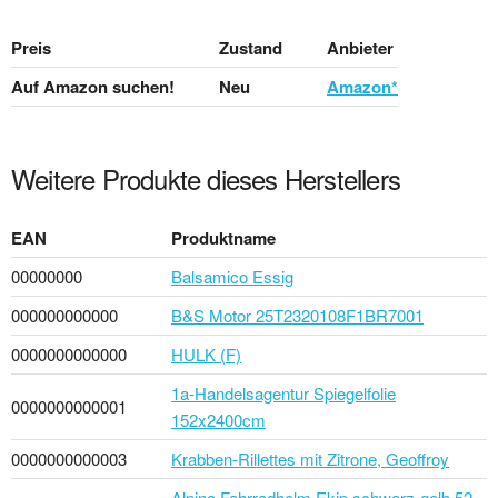
Preis
Zustand
Anbieter
Auf Amazon suchen!
Neu
Amazon*
Weitere Produkte dieses Herstellers
EAN
Produktname
00000000
Balsamico Essig
000000000000
B&S Motor 25T2320108F1BR7001
0000000000000
HULK (F)
1a-Handelsagentur Spiegelfolie
0000000000001
152x2400cm
0000000000003
Krabben-Rillettes mit Zitrone, Geoffroy
Alpina Fahrradhelm Ekip schwarz-gelb 52-