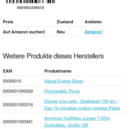
Preis
Zustand
Anbieter
Auf Amazon suchen!
Neu
Amazon*
Weitere Produkte dieses Herstellers
EAN
Produktname
00000010
Natual Energy Boost
0000001000009
Psychedelic Picnic
Dünger a la carte - Spielrasen 100 qm /
0000001000016
Das 12-monatige rund­um-sorg­los-Pa­ket
American Outfitters Jungen T-Shirt,
0000001000481
Dunkelblau, Größe 128