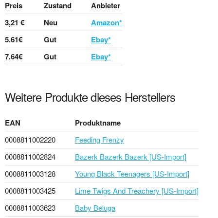
Preis
Zustand
Anbieter
3,21 €
Neu
Amazon*
5.61€
Gut
Ebay*
7.64€
Gut
Ebay*
Weitere Produkte dieses Herstellers
EAN
Produktname
0008811002220
Feeding Frenzy
0008811002824
Bazerk Bazerk Bazerk [US-Import]
0008811003128
Young Black Teenagers [US-Import]
0008811003425
Lime Twigs And Treachery [US-Import]
0008811003623
Baby Beluga