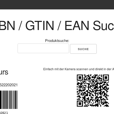
BN / GTIN / EAN Su
Produktsuche:
urs
Einfach mit der Kamera scannen und direkt in der 
522202021