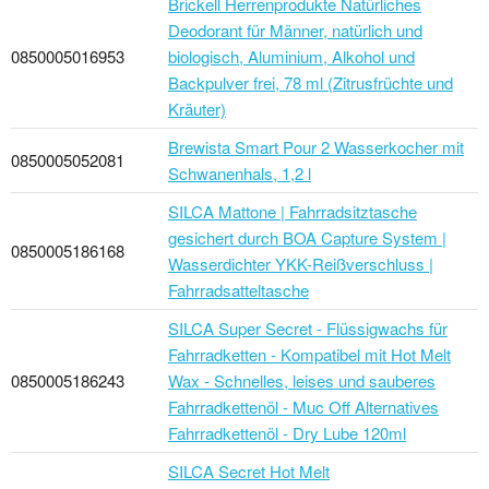
Brickell Herrenprodukte Natürliches
Deodorant für Männer, natürlich und
0850005016953
biologisch, Aluminium, Alkohol und
Backpulver frei, 78 ml (Zitrusfrüchte und
Kräuter)
Brewista Smart Pour 2 Wasserkocher mit
0850005052081
Schwanenhals, 1,2 l
SILCA Mattone | Fahrradsitztasche
gesichert durch BOA Capture System |
0850005186168
Wasserdichter YKK-Reißverschluss |
Fahrradsatteltasche
SILCA Super Secret - Flüssigwachs für
Fahrradketten - Kompatibel mit Hot Melt
0850005186243
Wax - Schnelles, leises und sauberes
Fahrradkettenöl - Muc Off Alternatives
Fahrradkettenöl - Dry Lube 120ml
SILCA Secret Hot Melt