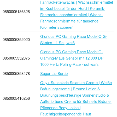
Fahrradkettenwachs | Wachsschmiermittel
im Kochbeutel für den Herd | Keramik-
0850005186328
Fahrradkettenschmiermittel | Wachs-
Fahrradschmiermittel für tausende
Kilometer sauberer
Glorious PC Gaming Race Model O G-
0850005352020
Skates - 1 Set, weiß
Glorious PC Gaming Race Model O-
0850005352075
Gaming-Maus Sensor mit 12.000 DPI,
1000 Hertz Polling-Rate - schwarz
0850005353478
Sugar Lip Scrub
Onyx Suncolada Solarium Creme | Weiße
Bräunungscreme | Bronze Lotion &
Bräunungsbeschleunige Sonnenstudio &
0850005410256
Außenbräune Creme für Schnelle Bräune |
Pflegende Body Lotion |
Feuchtigkeitsspendende Haut