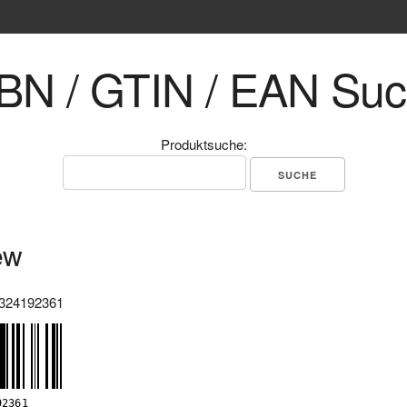
BN / GTIN / EAN Su
Produktsuche:
ew
324192361