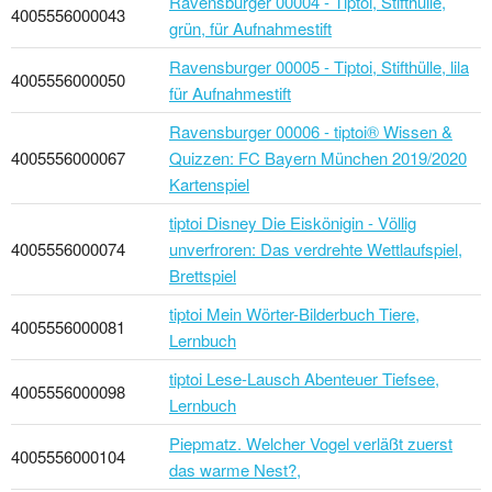
Ravensburger 00004 - Tiptoi, Stifthülle,
4005556000043
grün, für Aufnahmestift
Ravensburger 00005 - Tiptoi, Stifthülle, lila
4005556000050
für Aufnahmestift
Ravensburger 00006 - tiptoi® Wissen &
4005556000067
Quizzen: FC Bayern München 2019/2020
Kartenspiel
tiptoi Disney Die Eiskönigin - Völlig
4005556000074
unverfroren: Das verdrehte Wettlaufspiel,
Brettspiel
tiptoi Mein Wörter-Bilderbuch Tiere,
4005556000081
Lernbuch
tiptoi Lese-Lausch Abenteuer Tiefsee,
4005556000098
Lernbuch
Piepmatz. Welcher Vogel verläßt zuerst
4005556000104
das warme Nest?,