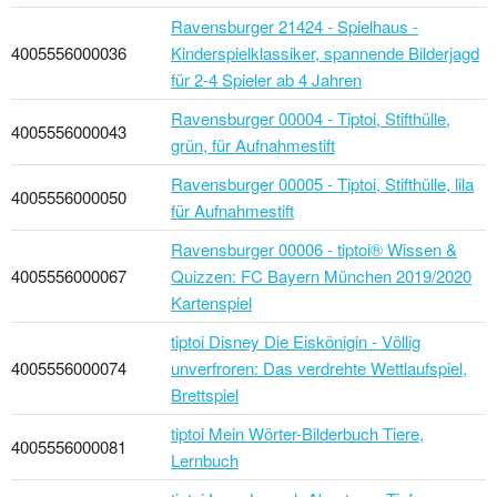
Ravensburger 21424 - Spielhaus -
4005556000036
Kinderspielklassiker, spannende Bilderjagd
für 2-4 Spieler ab 4 Jahren
Ravensburger 00004 - Tiptoi, Stifthülle,
4005556000043
grün, für Aufnahmestift
Ravensburger 00005 - Tiptoi, Stifthülle, lila
4005556000050
für Aufnahmestift
Ravensburger 00006 - tiptoi® Wissen &
4005556000067
Quizzen: FC Bayern München 2019/2020
Kartenspiel
tiptoi Disney Die Eiskönigin - Völlig
4005556000074
unverfroren: Das verdrehte Wettlaufspiel,
Brettspiel
tiptoi Mein Wörter-Bilderbuch Tiere,
4005556000081
Lernbuch