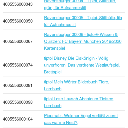
Ravensburger 00004 - Tiptoi, Stifthülle,
4005556000043
grün, für Aufnahmestift
Ravensburger 00005 - Tiptoi, Stifthülle, lila
4005556000050
für Aufnahmestift
Ravensburger 00006 - tiptoi® Wissen &
4005556000067
Quizzen: FC Bayern München 2019/2020
Kartenspiel
tiptoi Disney Die Eiskönigin - Völlig
4005556000074
unverfroren: Das verdrehte Wettlaufspiel,
Brettspiel
tiptoi Mein Wörter-Bilderbuch Tiere,
4005556000081
Lernbuch
tiptoi Lese-Lausch Abenteuer Tiefsee,
4005556000098
Lernbuch
Piepmatz. Welcher Vogel verläßt zuerst
4005556000104
das warme Nest?,