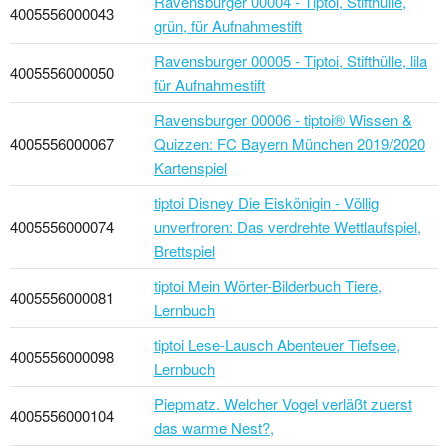
Ravensburger 00004 - Tiptoi, Stifthülle,
4005556000043
grün, für Aufnahmestift
Ravensburger 00005 - Tiptoi, Stifthülle, lila
4005556000050
für Aufnahmestift
Ravensburger 00006 - tiptoi® Wissen &
4005556000067
Quizzen: FC Bayern München 2019/2020
Kartenspiel
tiptoi Disney Die Eiskönigin - Völlig
4005556000074
unverfroren: Das verdrehte Wettlaufspiel,
Brettspiel
tiptoi Mein Wörter-Bilderbuch Tiere,
4005556000081
Lernbuch
tiptoi Lese-Lausch Abenteuer Tiefsee,
4005556000098
Lernbuch
Piepmatz. Welcher Vogel verläßt zuerst
4005556000104
das warme Nest?,