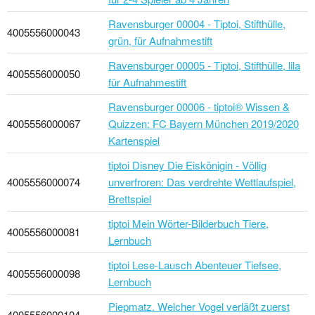
Ravensburger 00004 - Tiptoi, Stifthülle,
4005556000043
grün, für Aufnahmestift
Ravensburger 00005 - Tiptoi, Stifthülle, lila
4005556000050
für Aufnahmestift
Ravensburger 00006 - tiptoi® Wissen &
4005556000067
Quizzen: FC Bayern München 2019/2020
Kartenspiel
tiptoi Disney Die Eiskönigin - Völlig
4005556000074
unverfroren: Das verdrehte Wettlaufspiel,
Brettspiel
tiptoi Mein Wörter-Bilderbuch Tiere,
4005556000081
Lernbuch
tiptoi Lese-Lausch Abenteuer Tiefsee,
4005556000098
Lernbuch
Piepmatz. Welcher Vogel verläßt zuerst
4005556000104