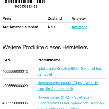
Preis
Zustand
Anbieter
Auf Amazon suchen!
Neu
Amazon*
Weitere Produkte dieses Herstellers
EAN
Produktname
tiptoi create Kreative Bilder-Geschichten,
4005556000012
Lernspiel
Ravensburger 00002 - Tiptoi, Stifthülle,
4005556000029
blau, für Aufnahmestift
Ravensburger 21424 - Spielhaus -
4005556000036
Kinderspielklassiker, spannende Bilderjagd
für 2-4 Spieler ab 4 Jahren