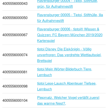
Ravensburger 00004 - Tiptoi, Stifthülle,
4005556000043
grün, für Aufnahmestift
Ravensburger 00005 - Tiptoi, Stifthülle, lila
4005556000050
für Aufnahmestift
Ravensburger 00006 - tiptoi® Wissen &
4005556000067
Quizzen: FC Bayern München 2019/2020
Kartenspiel
tiptoi Disney Die Eiskönigin - Völlig
4005556000074
unverfroren: Das verdrehte Wettlaufspiel,
Brettspiel
tiptoi Mein Wörter-Bilderbuch Tiere,
4005556000081
Lernbuch
tiptoi Lese-Lausch Abenteuer Tiefsee,
4005556000098
Lernbuch
Piepmatz. Welcher Vogel verläßt zuerst
4005556000104
das warme Nest?,