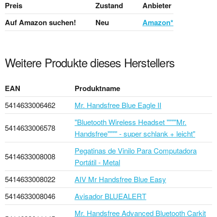
Preis
Zustand
Anbieter
Auf Amazon suchen!
Neu
Amazon*
Weitere Produkte dieses Herstellers
EAN
Produktname
5414633006462
Mr. Handsfree Blue Eagle II
"Bluetooth Wireless Headset """"Mr.
5414633006578
Handsfree"""" - super schlank + leicht"
Pegatinas de Vinilo Para Computadora
5414633008008
Portátil - Metal
5414633008022
AIV Mr Handsfree Blue Easy
5414633008046
Avisador BLUEALERT
Mr. Handsfree Advanced Bluetooth Carkit