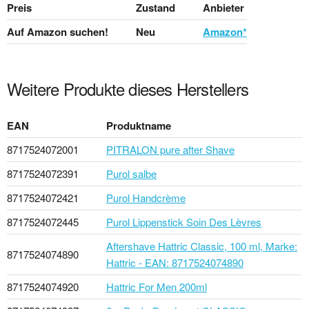
Preis
Zustand
Anbieter
Auf Amazon suchen!
Neu
Amazon*
Weitere Produkte dieses Herstellers
EAN
Produktname
8717524072001
PITRALON pure after Shave
8717524072391
Purol salbe
8717524072421
Purol Handcrème
8717524072445
Purol Lippenstick Soin Des Lèvres
Aftershave Hattric Classic, 100 ml, Marke:
8717524074890
Hattric - EAN: 8717524074890
8717524074920
Hattric For Men 200ml