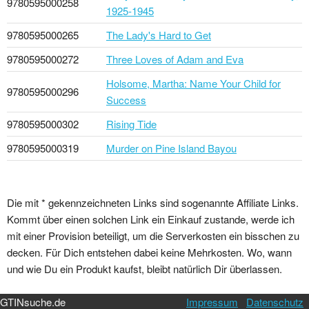
9780595000258
1925-1945
9780595000265
The Lady's Hard to Get
9780595000272
Three Loves of Adam and Eva
Holsome, Martha: Name Your Child for
9780595000296
Success
9780595000302
Rising Tide
9780595000319
Murder on Pine Island Bayou
Die mit * gekennzeichneten Links sind sogenannte Affiliate Links.
Kommt über einen solchen Link ein Einkauf zustande, werde ich
mit einer Provision beteiligt, um die Serverkosten ein bisschen zu
decken. Für Dich entstehen dabei keine Mehrkosten. Wo, wann
und wie Du ein Produkt kaufst, bleibt natürlich Dir überlassen.
GTINsuche.de
Impressum
Datenschutz