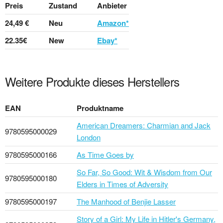
Preis
Zustand
Anbieter
24,49 €
Neu
Amazon*
22.35€
New
Ebay*
Weitere Produkte dieses Herstellers
EAN
Produktname
American Dreamers: Charmian and Jack
9780595000029
London
9780595000166
As Time Goes by
So Far, So Good: Wit & Wisdom from Our
9780595000180
Elders in Times of Adversity
9780595000197
The Manhood of Benjie Lasser
Story of a Girl: My Life in Hitler's Germany,