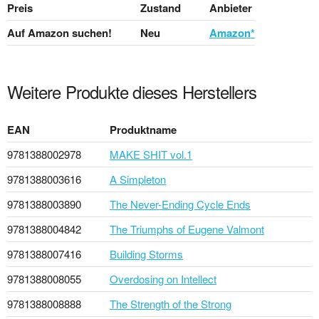
Preis
Zustand
Anbieter
Auf Amazon suchen!
Neu
Amazon*
Weitere Produkte dieses Herstellers
EAN
Produktname
9781388002978
MAKE SHIT vol.1
9781388003616
A Simpleton
9781388003890
The Never-Ending Cycle Ends
9781388004842
The Triumphs of Eugene Valmont
9781388007416
Building Storms
9781388008055
Overdosing on Intellect
9781388008888
The Strength of the Strong