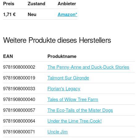
Preis
Zustand
Anbieter
1,71 €
Neu
Amazon*
Weitere Produkte dieses Herstellers
EAN
Produktname
9781908000002
The Penny-Anne and Duck-Duck Stories
9781908000019
Talmont Sur Gironde
9781908000033
Florian's Legacy
9781908000040
Tales of Wilow Tree Farm
9781908000057
The Eco-Tails of the Mister Dogs
9781908000064
Under the Lime Tree.Cook!
9781908000071
Uncle Jim