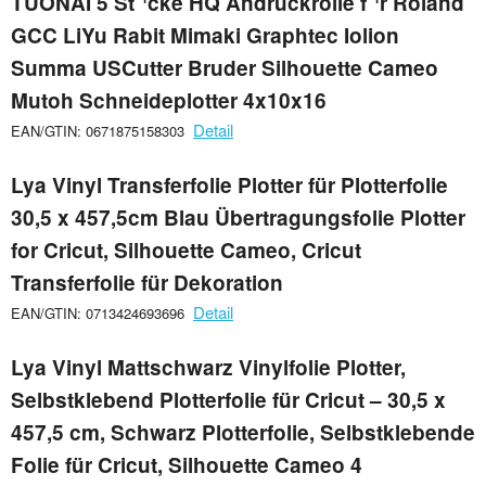
TUONAI 5 St¨¹cke HQ Andruckrolle f¨¹r Roland
GCC LiYu Rabit Mimaki Graphtec Iolion
Summa USCutter Bruder Silhouette Cameo
Mutoh Schneideplotter 4x10x16
Detail
EAN/GTIN: 0671875158303
Lya Vinyl Transferfolie Plotter für Plotterfolie
30,5 x 457,5cm Blau Übertragungsfolie Plotter
for Cricut, Silhouette Cameo, Cricut
Transferfolie für Dekoration
Detail
EAN/GTIN: 0713424693696
Lya Vinyl Mattschwarz Vinylfolie Plotter,
Selbstklebend Plotterfolie für Cricut – 30,5 x
457,5 cm, Schwarz Plotterfolie, Selbstklebende
Folie für Cricut, Silhouette Cameo 4