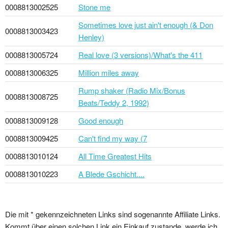
0008813002525
Stone me
Sometimes love just ain't enough (& Don
0008813003423
Henley)
0008813005724
Real love (3 versions)/What's the 411
0008813006325
Million miles away
Rump shaker (Radio Mix/Bonus
0008813008725
Beats/Teddy 2, 1992)
0008813009128
Good enough
0008813009425
Can't find my way (7
0008813010124
All Time Greatest Hits
0008813010223
A Blede Gschicht....
Die mit * gekennzeichneten Links sind sogenannte Affiliate Links.
Kommt über einen solchen Link ein Einkauf zustande, werde ich