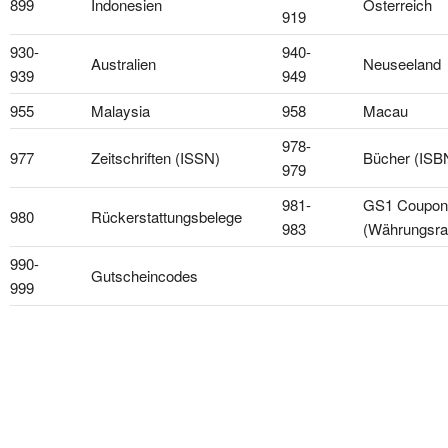
899
Indonesien
Österreich
919
930-
940-
Australien
Neuseeland
939
949
955
Malaysia
958
Macau
978-
977
Zeitschriften (ISSN)
Bücher (ISB
979
981-
GS1 Coupon
980
Rückerstattungsbelege
983
(Währungsr
990-
Gutscheincodes
999