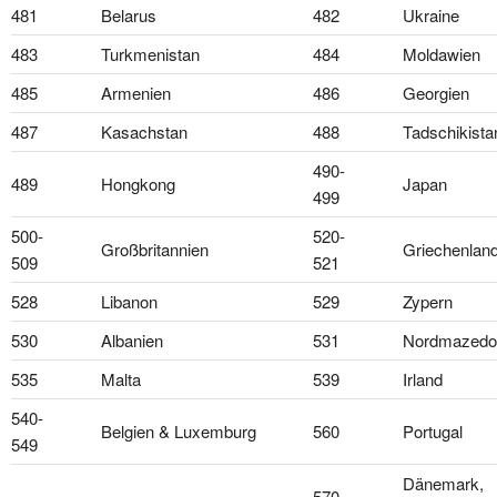
481
Belarus
482
Ukraine
483
Turkmenistan
484
Moldawien
485
Armenien
486
Georgien
487
Kasachstan
488
Tadschikista
490-
489
Hongkong
Japan
499
500-
520-
Großbritannien
Griechenlan
509
521
528
Libanon
529
Zypern
530
Albanien
531
Nordmazedo
535
Malta
539
Irland
540-
Belgien & Luxemburg
560
Portugal
549
Dänemark,
570-