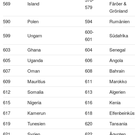
569
Island
Färöer &
579
Grönland
590
Polen
594
Rumänien
600-
599
Ungarn
Südafrika
601
603
Ghana
604
Senegal
605
Uganda
606
Angola
607
Oman
608
Bahrain
609
Mauritius
611
Marokko
612
Somalia
613
Algerien
615
Nigeria
616
Kenia
617
Kamerun
618
Elfenbeinküs
619
Tunesien
620
Tansania
621
Syrien
622
Ägypten