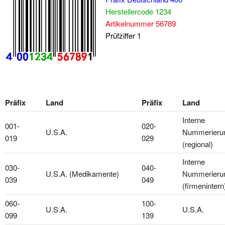
Herstellercode 1234
Artikelnummer 56789
Prüfziffer 1
Präfix
Land
Präfix
Land
Interne
001-
020-
U.S.A.
Nummerieru
019
029
(regional)
Interne
030-
040-
U.S.A. (Medikamente)
Nummerieru
039
049
(firmenintern
060-
100-
U.S.A.
U.S.A.
099
139