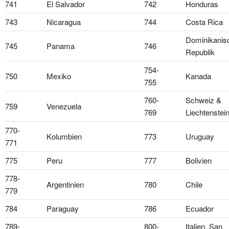
741
El Salvador
742
Honduras
743
Nicaragua
744
Costa Rica
Dominikanis
745
Panama
746
Republik
754-
750
Mexiko
Kanada
755
760-
Schweiz &
759
Venezuela
769
Liechtenstei
770-
Kolumbien
773
Uruguay
771
775
Peru
777
Bolivien
778-
Argentinien
780
Chile
779
784
Paraguay
786
Ecuador
789-
800-
Italien, San