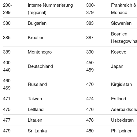
200-
Interne Nummerierung
300-
Frankreich &
299
(regional)
379
Monaco
380
Bulgarien
383
Slowenien
Bosnien-
385
Kroatien
387
Herzegowin
389
Montenegro
390
Kosovo
400-
450-
Deutschland
Japan
440
459
460-
Russland
470
Kirgisistan
469
471
Taiwan
474
Estland
475
Lettland
476
Aserbaidsch
477
Litauen
478
Usbekistan
479
Sri Lanka
480
Philippinen