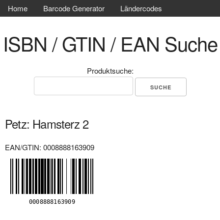
Home
Barcode Generator
Ländercodes
ISBN / GTIN / EAN Suche
Produktsuche:
Petz: Hamsterz 2
EAN/GTIN: 0008888163909