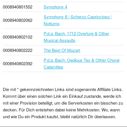
0008940801552
Symphony 4
Symphony 8 / Scherzo Capriccioso /
0008940802062
Notturno
P.d.q. Bach: 1712 Overture & Other
0008940802102
Musical Assaults
0008940802222
The Best Of Mozart
P.d.q. Bach: Oedipus Tex & Other Choral
0008940802392
Calamities
Die mit * gekennzeichneten Links sind sogenannte Affiliate Links.
Kommt über einen solchen Link ein Einkauf zustande, werde ich
mit einer Provision beteiligt, um die Serverkosten ein bisschen zu
decken. Für Dich entstehen dabei keine Mehrkosten. Wo, wann
und wie Du ein Produkt kaufst, bleibt natürlich Dir überlassen.