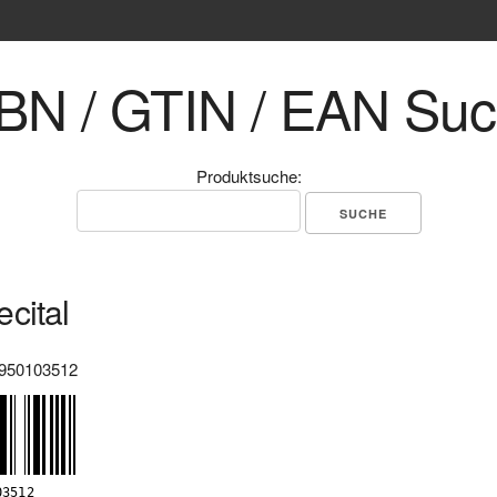
BN / GTIN / EAN Su
Produktsuche:
cital
950103512