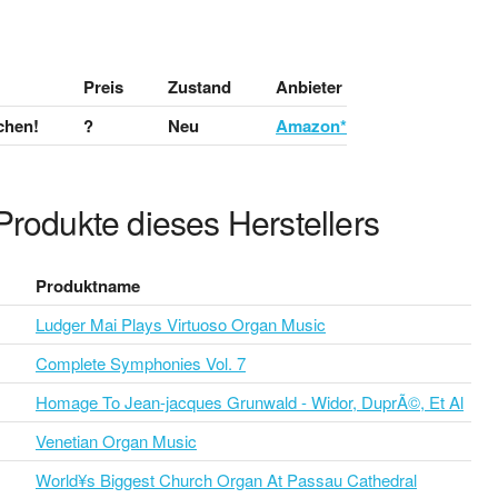
Preis
Zustand
Anbieter
chen!
?
Neu
Amazon*
Produkte dieses Herstellers
Produktname
Ludger Mai Plays Virtuoso Organ Music
Complete Symphonies Vol. 7
Homage To Jean-jacques Grunwald - Widor, DuprÃ©, Et Al
Venetian Organ Music
World¥s Biggest Church Organ At Passau Cathedral