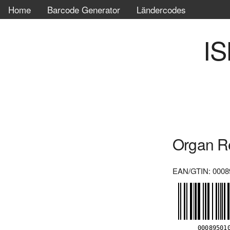
Home
Barcode Generator
Ländercodes
IS
Organ Re
EAN/GTIN: 0008