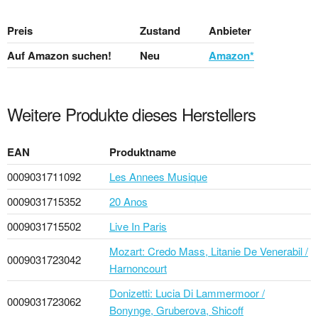
Preis
Zustand
Anbieter
Auf Amazon suchen!
Neu
Amazon*
Weitere Produkte dieses Herstellers
EAN
Produktname
0009031711092
Les Annees Musique
0009031715352
20 Anos
0009031715502
Live In Paris
Mozart: Credo Mass, Litanie De Venerabil /
0009031723042
Harnoncourt
Donizetti: Lucia Di Lammermoor /
0009031723062
Bonynge, Gruberova, Shicoff