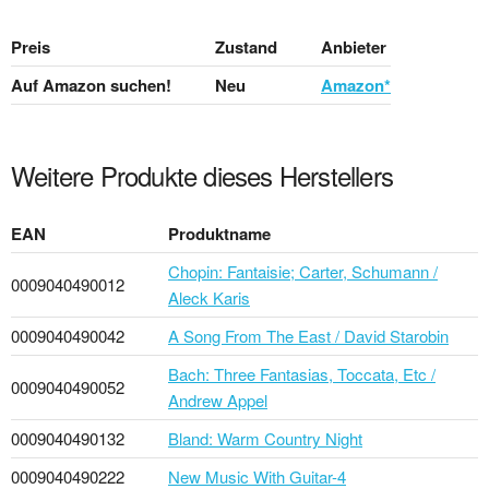
Preis
Zustand
Anbieter
Auf Amazon suchen!
Neu
Amazon*
Weitere Produkte dieses Herstellers
EAN
Produktname
Chopin: Fantaisie; Carter, Schumann /
0009040490012
Aleck Karis
0009040490042
A Song From The East / David Starobin
Bach: Three Fantasias, Toccata, Etc /
0009040490052
Andrew Appel
0009040490132
Bland: Warm Country Night
0009040490222
New Music With Guitar-4