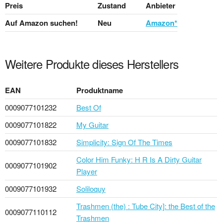
Preis
Zustand
Anbieter
Auf Amazon suchen!
Neu
Amazon*
Weitere Produkte dieses Herstellers
EAN
Produktname
0009077101232
Best Of
0009077101822
My Guitar
0009077101832
Simplicity: Sign Of The Times
Color Him Funky: H R Is A Dirty Guitar
0009077101902
Player
0009077101932
Soliloquy
Trashmen (the) : Tube City]: the Best of the
0009077110112
Trashmen