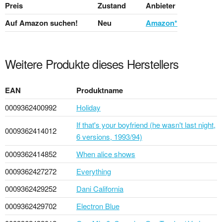
Preis
Zustand
Anbieter
Auf Amazon suchen!
Neu
Amazon*
Weitere Produkte dieses Herstellers
EAN
Produktname
0009362400992
Holiday
If that's your boyfriend (he wasn't last night,
0009362414012
6 versions, 1993/94)
0009362414852
When alice shows
0009362427272
Everything
0009362429252
Dani California
0009362429702
Electron Blue