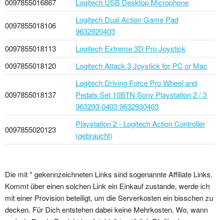
0097855016867
Logitech USB Desktop Microphone
Logitech Dual Action Game Pad
0097855018106
9632920403
0097855018113
Logitech Extreme 3D Pro Joystick
0097855018120
Logitech Attack 3 Joystick for PC or Mac
Logitech Driving Force Pro Wheel and
0097855018137
Pedals Set 10BTN Sony Playstation 2 / 3
963293-0403 9632930403
Playstation 2 - Logitech Action Controller
0097855020123
(gebraucht)
Die mit * gekennzeichneten Links sind sogenannte Affiliate Links.
Kommt über einen solchen Link ein Einkauf zustande, werde ich
mit einer Provision beteiligt, um die Serverkosten ein bisschen zu
decken. Für Dich entstehen dabei keine Mehrkosten. Wo, wann