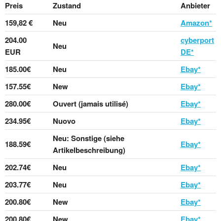
Preis
Zustand
Anbieter
159,82 €
Neu
Amazon*
204.00
cyberport
Neu
EUR
DE*
185.00€
Neu
Ebay*
157.55€
New
Ebay*
280.00€
Ouvert (jamais utilisé)
Ebay*
234.95€
Nuovo
Ebay*
Neu: Sonstige (siehe
188.59€
Ebay*
Artikelbeschreibung)
202.74€
Neu
Ebay*
203.77€
Neu
Ebay*
200.80€
New
Ebay*
200.80€
New
Ebay*