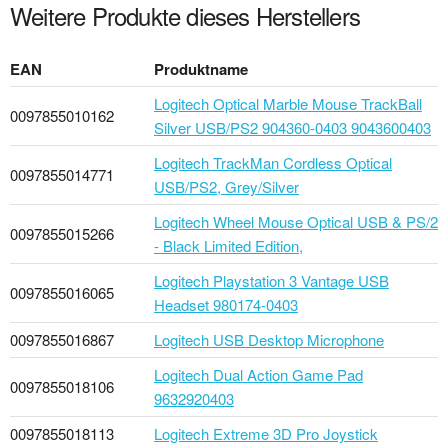
Weitere Produkte dieses Herstellers
EAN
Produktname
Logitech Optical Marble Mouse TrackBall
0097855010162
Silver USB/PS2 904360-0403 9043600403
Logitech TrackMan Cordless Optical
0097855014771
USB/PS2, Grey/Silver
Logitech Wheel Mouse Optical USB & PS/2
0097855015266
- Black Limited Edition,
Logitech Playstation 3 Vantage USB
0097855016065
Headset 980174-0403
0097855016867
Logitech USB Desktop Microphone
Logitech Dual Action Game Pad
0097855018106
9632920403
0097855018113
Logitech Extreme 3D Pro Joystick