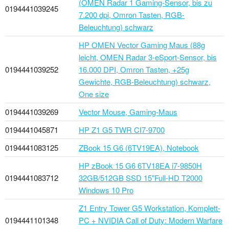
(OMEN Radar 1 Gaming-Sensor, bis zu
0194441039245
7.200 dpi, Omron Tasten, RGB-
Beleuchtung) schwarz
HP OMEN Vector Gaming Maus (88g
leicht, OMEN Radar 3-eSport-Sensor, bis
0194441039252
16.000 DPI, Omron Tasten, +25g
Gewichte, RGB-Beleuchtung) schwarz,
One size
0194441039269
Vector Mouse, Gaming-Maus
0194441045871
HP Z1 G5 TWR CI7-9700
0194441083125
ZBook 15 G6 (6TV19EA), Notebook
HP zBook 15 G6 6TV18EA i7-9850H
0194441083712
32GB/512GB SSD 15"Full-HD T2000
Windows 10 Pro
Z1 Entry Tower G5 Workstation, Komplett-
0194441101348
PC + NVIDIA Call of Duty: Modern Warfare