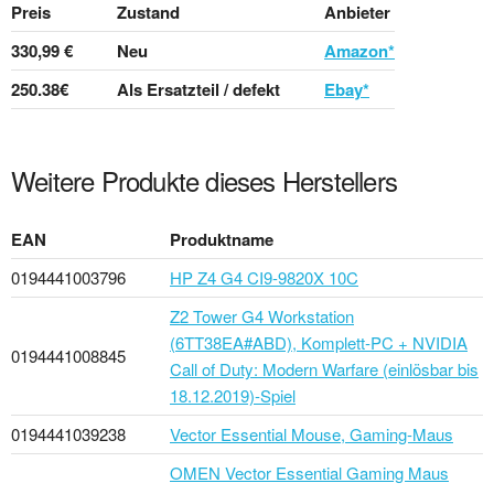
Preis
Zustand
Anbieter
330,99 €
Neu
Amazon*
250.38€
Als Ersatzteil / defekt
Ebay*
Weitere Produkte dieses Herstellers
EAN
Produktname
0194441003796
HP Z4 G4 CI9-9820X 10C
Z2 Tower G4 Workstation
(6TT38EA#ABD), Komplett-PC + NVIDIA
0194441008845
Call of Duty: Modern Warfare (einlösbar bis
18.12.2019)-Spiel
0194441039238
Vector Essential Mouse, Gaming-Maus
OMEN Vector Essential Gaming Maus