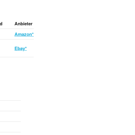
d
Anbieter
Amazon*
Ebay*