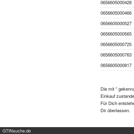
0656605000428
0656605000466
0656605000527
0656605000565
0656605000725
0656605000763
0656605000817
Die mit * gekenn
Einkauf zustande,
Für Dich entsteh
Dir überlassen.
GTINsuche.de