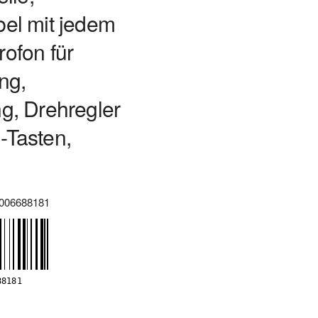
el mit jedem
ofon für
ng,
g, Drehregler
-Tasten,
006688181