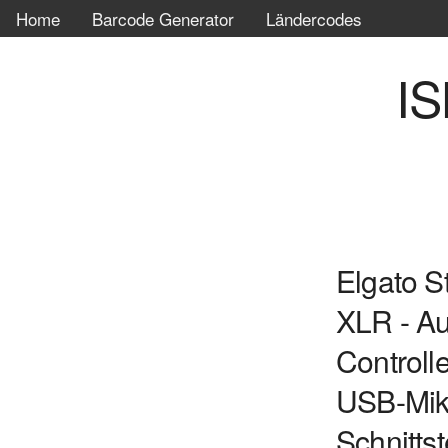
Home
Barcode Generator
Ländercodes
IS
Elgato S
XLR - Au
Controll
USB-Mik
Schnittst