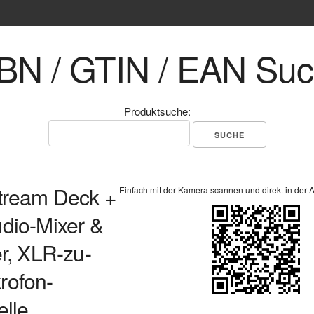
BN / GTIN / EAN Su
Produktsuche:
tream Deck +
Einfach mit der Kamera scannen und direkt in der 
dio-Mixer &
er, XLR-zu-
rofon-
elle,