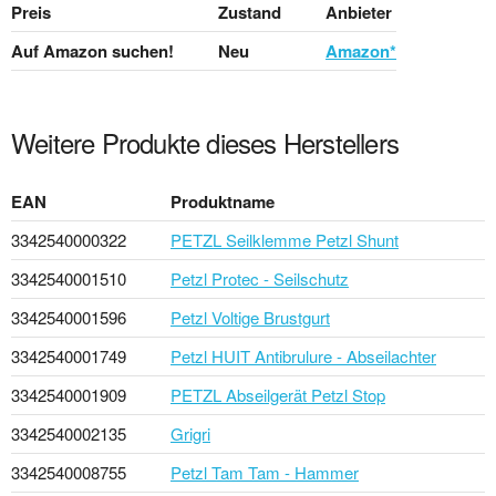
Preis
Zustand
Anbieter
Auf Amazon suchen!
Neu
Amazon*
Weitere Produkte dieses Herstellers
EAN
Produktname
3342540000322
PETZL Seilklemme Petzl Shunt
3342540001510
Petzl Protec - Seilschutz
3342540001596
Petzl Voltige Brustgurt
3342540001749
Petzl HUIT Antibrulure - Abseilachter
3342540001909
PETZL Abseilgerät Petzl Stop
3342540002135
Grigri
3342540008755
Petzl Tam Tam - Hammer