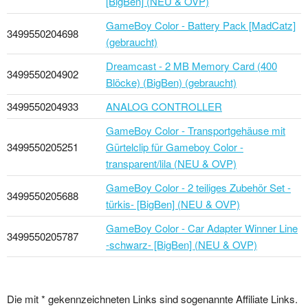
[BigBen] (NEU & OVP)
GameBoy Color - Battery Pack [MadCatz]
3499550204698
(gebraucht)
Dreamcast - 2 MB Memory Card (400
3499550204902
Blöcke) (BigBen) (gebraucht)
3499550204933
ANALOG CONTROLLER
GameBoy Color - Transportgehäuse mit
3499550205251
Gürtelclip für Gameboy Color -
transparent/lila (NEU & OVP)
GameBoy Color - 2 teiliges Zubehör Set -
3499550205688
türkis- [BigBen] (NEU & OVP)
GameBoy Color - Car Adapter Winner Line
3499550205787
-schwarz- [BigBen] (NEU & OVP)
Die mit * gekennzeichneten Links sind sogenannte Affiliate Links.