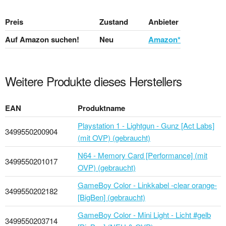
Preis
Zustand
Anbieter
Auf Amazon suchen!
Neu
Amazon*
Weitere Produkte dieses Herstellers
EAN
Produktname
Playstation 1 - Lightgun - Gunz [Act Labs]
3499550200904
(mit OVP) (gebraucht)
N64 - Memory Card [Performance] (mit
3499550201017
OVP) (gebraucht)
GameBoy Color - Linkkabel -clear orange-
3499550202182
[BigBen] (gebraucht)
GameBoy Color - Mini Light - Licht #gelb
3499550203714