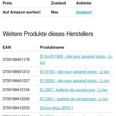
Preis
Zustand
Anbieter
Auf Amazon suchen!
Neu
Amazon*
Weitere Produkte dieses Herstellers
EAN
Produktname
Ef Sm511500 - pile pour appareil photo - Li-
3700188401176
Ion
3700188401213
Ef Sf100 - pile pour appareil photo - Li-Ion
3700188401237
Ef Sf300 - pile pour appareil photo - Li-Ion
3700188412134
Ef J907 - batterie de caméscope - Li-Ion
3700188412226
Ef C941 - batterie de caméscope - Li-Ion
3700188412233
Eforce Akku BP511