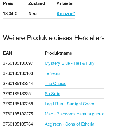
Preis
Zustand
Anbieter
18,34 €
Neu
Amazon*
Weitere Produkte dieses Herstellers
EAN
Produktname
3760185130097
Mystery Blue - Hell & Fury
3760185130103
Terreurs
3760185132244
The Choice
3760185132251
So Solid
3760185132268
Lag I Run - Sunlight Scars
3760185132275
Mad - 3 accords dans ta gueule
3760185135764
Aegirson - Sons of Etheria