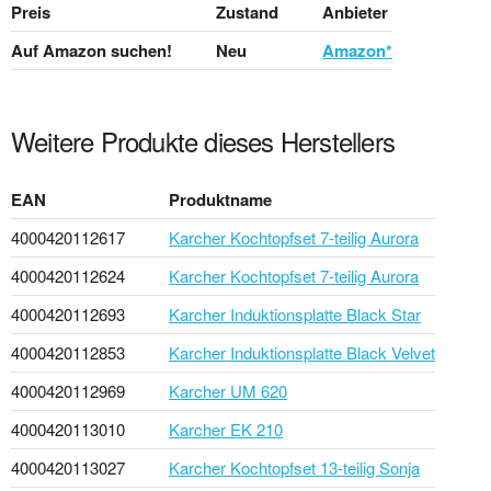
Preis
Zustand
Anbieter
Auf Amazon suchen!
Neu
Amazon*
Weitere Produkte dieses Herstellers
EAN
Produktname
4000420112617
Karcher Kochtopfset 7-teilig Aurora
4000420112624
Karcher Kochtopfset 7-teilig Aurora
4000420112693
Karcher Induktionsplatte Black Star
4000420112853
Karcher Induktionsplatte Black Velvet
4000420112969
Karcher UM 620
4000420113010
Karcher EK 210
4000420113027
Karcher Kochtopfset 13-teilig Sonja