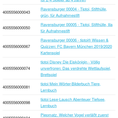
Ravensburger 00004 - Tiptoi, Stifthülle,
4005556000043
grün, für Aufnahmestift
Ravensburger 00005 - Tiptoi, Stifthülle, lila
4005556000050
für Aufnahmestift
Ravensburger 00006 - tiptoi® Wissen &
4005556000067
Quizzen: FC Bayern München 2019/2020
Kartenspiel
tiptoi Disney Die Eiskönigin - Völlig
4005556000074
unverfroren: Das verdrehte Wettlaufspiel,
Brettspiel
tiptoi Mein Wörter-Bilderbuch Tiere,
4005556000081
Lernbuch
tiptoi Lese-Lausch Abenteuer Tiefsee,
4005556000098
Lernbuch
Piepmatz. Welcher Vogel verläßt zuerst
4005556000104