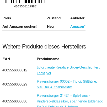
Preis
Zustand
Anbieter
Auf Amazon suchen!
Neu
Amazon*
Weitere Produkte dieses Herstellers
EAN
Produktname
tiptoi create Kreative Bilder-Geschichten,
4005556000012
Lernspiel
Ravensburger 00002 - Tiptoi, Stifthülle,
4005556000029
blau, für Aufnahmestift
Ravensburger 21424 - Spielhaus -
4005556000036
Kinderspielklassiker, spannende Bilderjagd
für 2-4 Spieler ab 4 Jahren