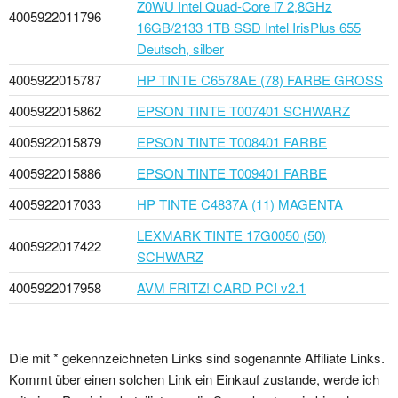
Z0WU Intel Quad-Core i7 2,8GHz
4005922011796
16GB/2133 1TB SSD Intel IrisPlus 655
Deutsch, silber
4005922015787
HP TINTE C6578AE (78) FARBE GROSS
4005922015862
EPSON TINTE T007401 SCHWARZ
4005922015879
EPSON TINTE T008401 FARBE
4005922015886
EPSON TINTE T009401 FARBE
4005922017033
HP TINTE C4837A (11) MAGENTA
LEXMARK TINTE 17G0050 (50)
4005922017422
SCHWARZ
4005922017958
AVM FRITZ! CARD PCI v2.1
Die mit * gekennzeichneten Links sind sogenannte Affiliate Links.
Kommt über einen solchen Link ein Einkauf zustande, werde ich