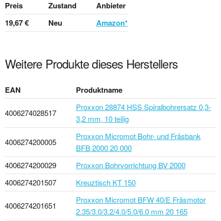
Preis
Zustand
Anbieter
19,67 €
Neu
Amazon*
Weitere Produkte dieses Herstellers
EAN
Produktname
Proxxon 28874 HSS Spiralbohrersatz 0,3-
4006274028517
3,2 mm, 10 teilig
Proxxon Micromot Bohr- und Fräsbank
4006274200005
BFB 2000 20 000
4006274200029
Proxxon Bohrvorrichtung BV 2000
4006274201507
Kreuztisch KT 150
Proxxon Micromot BFW 40/E Fräsmotor
4006274201651
2.35/3.0/3.2/4.0/5.0/6.0 mm 20 165