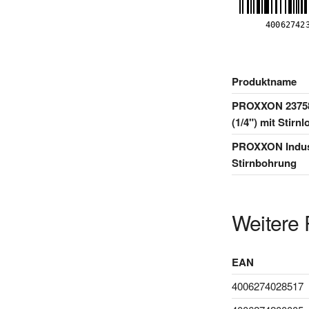
Produktname
PROXXON 23758 
(1/4") mit Stir
PROXXON Industr
Stirnbohrung
Weitere 
EAN
4006274028517