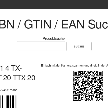
BN / GTIN / EAN Su
Produktsuche:
1 4 TX-
Einfach mit der Kamera scannen und direkt in der 
T 20 TTX 20
274237582