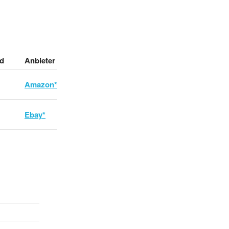
d
Anbieter
Amazon*
Ebay*