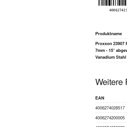
Produktname
Proxxon 23907 
7mm - 15° abgew
Vanadium Stahl
Weitere 
EAN
4006274028517
4006274200005