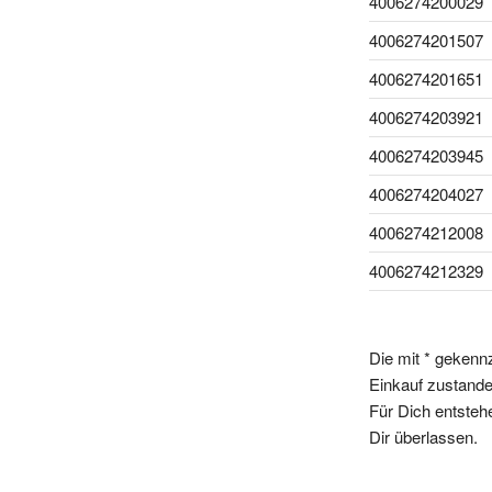
4006274200029
4006274201507
4006274201651
4006274203921
4006274203945
4006274204027
4006274212008
4006274212329
Die mit * gekenn
Einkauf zustande,
Für Dich entsteh
Dir überlassen.